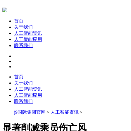
首页
关于我们
人工智能资讯
人工智能应用
联系我们
首页
关于我们
人工智能资讯
人工智能应用
联系我们
j9国际集团官网
>
人工智能资讯
>
显著削减乘员伤亡风