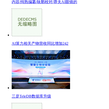
内容/纯熟编纂/咏鹅校对/莽夫AI眼镜的
AI算力相关产物营收同比增加242
三是TeleDB数据库升级