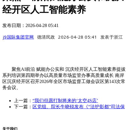
经开区人工智能素养
发布日期：2026-04-28 05:41
j9国际集团官网
德清民政
2026-04-28 05:41
发表于
浙江
聚焦AI前沿 赋能办公实和 沉庆经开区人工智能素养提拔
系列培训第四期举办以高质量市场监管办事高质量成长 南岸
区沉庆经开区召开2026年全区市场监督工做会议区第143次常
务会议、
上一篇：
“我们但愿打制将来的‘太空4S店’
下一篇：
区党组、院长牛晓锐发布《“法护影都”司法保
关于我们