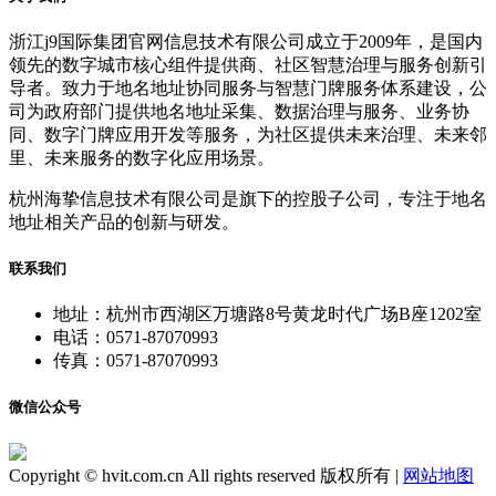
浙江j9国际集团官网信息技术有限公司成立于2009年，是国内
领先的数字城市核心组件提供商、社区智慧治理与服务创新引
导者。致力于地名地址协同服务与智慧门牌服务体系建设，公
司为政府部门提供地名地址采集、数据治理与服务、业务协
同、数字门牌应用开发等服务，为社区提供未来治理、未来邻
里、未来服务的数字化应用场景。
杭州海挚信息技术有限公司是旗下的控股子公司，专注于地名
地址相关产品的创新与研发。
联系我们
地址：杭州市西湖区万塘路8号黄龙时代广场B座1202室
电话：0571-87070993
传真：0571-87070993
微信公众号
Copyright © hvit.com.cn All rights reserved 版权所有 |
网站地图