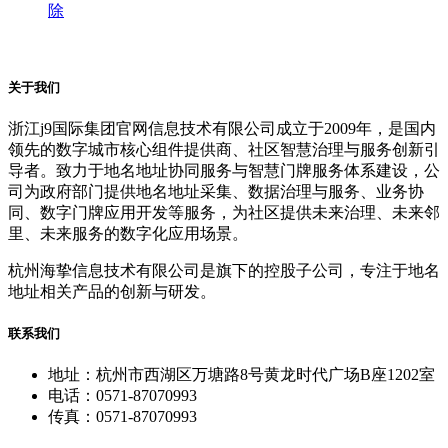
除
关于我们
浙江j9国际集团官网信息技术有限公司成立于2009年，是国内
领先的数字城市核心组件提供商、社区智慧治理与服务创新引
导者。致力于地名地址协同服务与智慧门牌服务体系建设，公
司为政府部门提供地名地址采集、数据治理与服务、业务协
同、数字门牌应用开发等服务，为社区提供未来治理、未来邻
里、未来服务的数字化应用场景。
杭州海挚信息技术有限公司是旗下的控股子公司，专注于地名
地址相关产品的创新与研发。
联系我们
地址：杭州市西湖区万塘路8号黄龙时代广场B座1202室
电话：0571-87070993
传真：0571-87070993