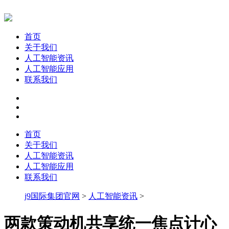
首页
关于我们
人工智能资讯
人工智能应用
联系我们
首页
关于我们
人工智能资讯
人工智能应用
联系我们
j9国际集团官网
>
人工智能资讯
>
两款策动机共享统一焦点计心