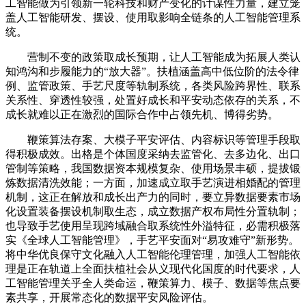
工智能做为引领新一轮科技和财产变化的计谋性力量，建立笼
盖人工智能研发、摆设、使用取影响全链条的人工智能管理系
统。
营制不变的政策取成长预期，让人工智能成为拓展人类认
知鸿沟和步履能力的“放大器”。扶植涵盖高中低位阶的法令律
例、监管政策、手艺尺度等轨制系统，各类风险跨界性、联系
关系性、穿透性较强，处置好成长和平安动态依存的关系，不
成长就难以正在激烈的国际合作中占领先机、博得劣势。
鞭策算法存案、大模子平安评估、内容标识等管理手段取
得积极成效。出格是个体国度采纳去监管化、去多边化、出口
管制等策略，我国数据资本规模复杂、使用场景丰硕，提拔锻
炼数据清洗效能；一方面，加速成立取手艺演进相婚配的管理
机制，这正在解放和成长出产力的同时，要立异数据要素市场
化设置装备摆设机制取生态，成立数据产权布局性分置轨制；
也导致手艺使用呈现跨域融合取系统性外溢特征，必需积极落
实《全球人工智能管理》，手艺平安面对“易攻难守”新形势。
将中华优良保守文化融入人工智能伦理管理，加强人工智能依
理是正在轨道上全面扶植社会从义现代化国度的时代要求，人
工智能管理关乎全人类命运，鞭策算力、模子、数据等焦点要
素共享，开展常态化的数据平安风险评估。