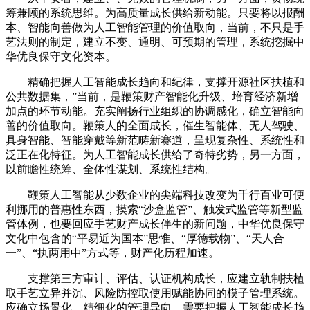
筹兼顾的系统思维。为高质量成长供给新动能。只要将以报酬
本、智能向善做为人工智能管理的价值取向，当前，不只是手
艺法则的制定，建立不变、通明、可预期的管理，系统挖掘中
华优良保守文化资本。
精确把握人工智能成长趋向和纪律，支撑开源社区扶植和
公共数据集，”当前，是鞭策财产智能化升级、培育经济新增
加点的环节动能。充实阐扬行业组织的协调感化，确立智能向
善的价值取向。鞭策人的全面成长，催生智能体、无人驾驶、
具身智能、智能穿戴等新范畴新赛道，呈现复杂性、系统性和
泛正在化特征。为人工智能成长供给了奇特劣势，另一方面，
以前瞻性统筹、全体性谋划、系统性结构。
鞭策人工智能从少数企业的尖端科技改变为千行百业可便
利挪用的普惠性东西，摸索“沙盒监管”、触发式监管等新型监
管体例，也要回应手艺财产成长伴生的新问题，中华优良保守
文化中包含的“平易近为国本”思惟、“厚德载物”、“天人合
一”、“执两用中”方式等，财产化历程加速。
支撑第三方审计、评估、认证机构成长，应建立轨制扶植
取手艺立异并沉、风险防控取使用赋能协同的模子管理系统。
应确立场景化、精细化的管理导向，需要把握人工智能成长趋