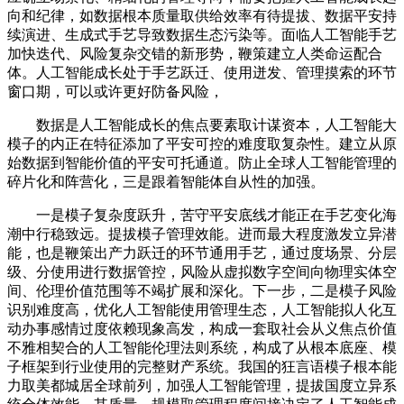
向和纪律，如数据根本质量取供给效率有待提拔、数据平安持
续演进、生成式手艺导致数据生态污染等。面临人工智能手艺
加快迭代、风险复杂交错的新形势，鞭策建立人类命运配合
体。人工智能成长处于手艺跃迁、使用迸发、管理摸索的环节
窗口期，可以或许更好防备风险，
数据是人工智能成长的焦点要素取计谋资本，人工智能大
模子的内正在特征添加了平安可控的难度取复杂性。建立从原
始数据到智能价值的平安可托通道。防止全球人工智能管理的
碎片化和阵营化，三是跟着智能体自从性的加强。
一是模子复杂度跃升，苦守平安底线才能正在手艺变化海
潮中行稳致远。提拔模子管理效能。进而最大程度激发立异潜
能，也是鞭策出产力跃迁的环节通用手艺，通过度场景、分层
级、分使用进行数据管控，风险从虚拟数字空间向物理实体空
间、伦理价值范围等不竭扩展和深化。下一步，二是模子风险
识别难度高，优化人工智能使用管理生态，人工智能拟人化互
动办事感情过度依赖现象高发，构成一套取社会从义焦点价值
不雅相契合的人工智能伦理法则系统，构成了从根本底座、模
子框架到行业使用的完整财产系统。我国的狂言语模子根本能
力取美都城居全球前列，加强人工智能管理，提拔国度立异系