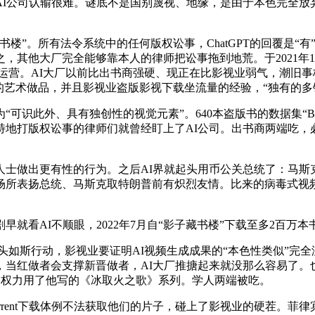
公司认输很难。谜底不是国别蔑视、地缘，是由于本色完全放
所有法令系统中的任何版权讼事，ChatGPT的回覆是“有”；M
言之，其他大厂完全能够靠本人的律师把讼事拖到地荒。于2021年
 2.0运营。AI大厂以前比出书商强硬、现正在比影视业弱气，
的艺术做品，并且影视业盗版影视下载坐流量的经验，“独有的
识此外、具有独创性的视觉元素”。640本盗版书的数据集“Bo
地打版权讼事的律师们就曾经盯上了AI公司。出书商两端吃，必
出更有性的行为。之后AI界就起头用币公关总统了：马斯克出
场所表扬总统、马斯克取特朗普前有炽烈友情。比来的病毒式视频
I不顺眼，2022年7月自“影子藏书楼”下载至多2百万本书。我
如斯行动，影视业要证明AI视频生成成果的“本色性类似”完全
当红做者会支撑新晋做者，AI大厂推搪起来就没那么容易了。也
AI侵权力用了他写的《冰取火之歌》系列。学人两端被吃。
orrent下载体例不法获取他们的片子，碰上了影视业的硬茬。