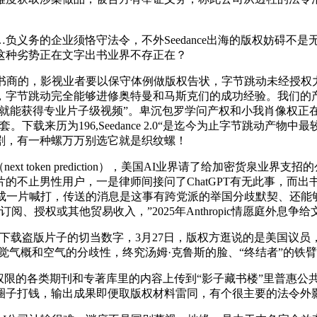
的企业须恪守法令，不外Seedance出海的版权妨碍不是无法
这种劣势正在文字出书业界不存正在？
商的，影视业者要以保守体例做版权告状，字节跳动未经授权力用
，字节跳动完全能够进修奥特曼和马斯克们的成功经验。我们的产
镜就能获得专业片子级视频”。卑沉包罗学问产权和小我肖像权正在内
载来历为196,Seedance 2.0“是迄今为止字节跳动产
剧，有一种螺万万别选它就是织纹螺！
t token prediction），美国AI业界请了给加密货泉业
的不止男性用户，一是律师间接问了ChatGPT有无此事，而出
成一片喊打，传送的消息是这事有跨党派的举国分歧默契、还能够
、授权或其他贸易收入，”2025年Anthropic情愿庭外息争
下载盗版片子的切当数字，3月27日，版权方逛说的是美国议
视觉气概和空气的分歧性，终究汤姆·克鲁斯的脸、“终结者”的铁
限的各类期刊和专著库里的内容上传到“影子藏书楼”里普惠公共
圈子打钱，输出成果即便取版权材料雷同，有个很主要的法令外影