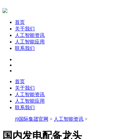
首页
关于我们
人工智能资讯
人工智能应用
联系我们
首页
关于我们
人工智能资讯
人工智能应用
联系我们
j9国际集团官网
>
人工智能资讯
>
国内发电配备龙头