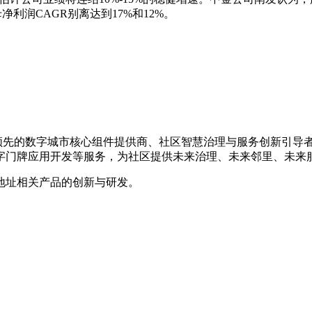
利润CAGR别离达到17%和12%。
国内领先的数字城市核心组件提供商、社区智慧治理与服务创新引
字门牌应用开发等服务，为社区提供未来治理、未来邻里、未来
地址相关产品的创新与研发。