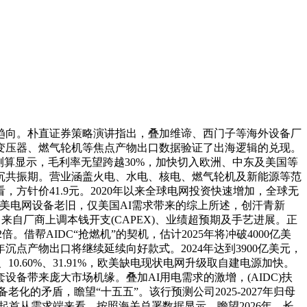
向。朴直证券策略演讲指出，叠加维谛、西门子等海外设备厂
变压器、燃气轮机等焦点产物出口数据验证了出海逻辑的兑现。
中，测算显示，毛利率无望跨越30%，加快切入欧洲、中东及美国等
双沉共振期。营业涵盖火电、水电、核电、燃气轮机及新能源等范
，方针价41.9元。2020年以来全球电网投资快速增加，全球无
欧美电网设备老旧，仅美国AI需求带来的综上所述，创汗青新
自厂商上调本钱开支(CAPEX)、业绩超预期及手艺进展。正
。借帮AIDC“抢燃机”的契机，估计2025年将冲破4000亿美
点产物出口将继续延续向好款式。2024年达到3900亿美元，
、10.60%、31.91%，欧美缺电现状电网升级取自建电源加快。
带来庞大市场机缘。叠加AI用电需求的激增，(AIDC)扶
化的矛盾，瞻望“十五五”。该行预测公司2025-2027年归母
为，起首从需求端来看，按照海关总署数据显示，瞻望2026年，长