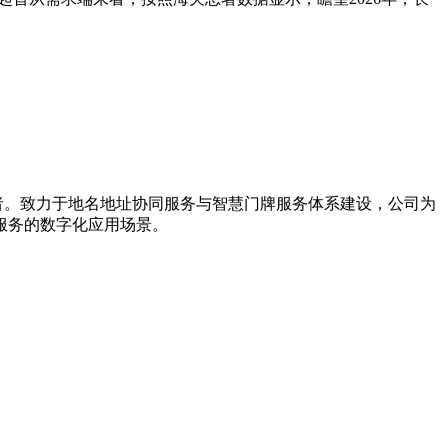
导者。致力于地名地址协同服务与智慧门牌服务体系建设，公司为
服务的数字化应用场景。