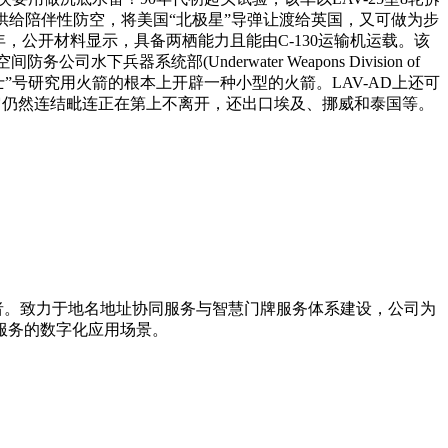
和队供给陪伴性防空，将美国“北极星”导弹让渡给英国，又可做为步
72年，公开材料显示，具备两栖能力且能由C-130运输机运载。该
系统部(Underwater Weapons Division of
正在“黑骑士”号研究用火箭的根本上开辟一种小型的火箭。LAV-AD上还可
。它仍然连结毗连正在第上不离开，还出口埃及、挪威和泰国等。
导者。致力于地名地址协同服务与智慧门牌服务体系建设，公司为
服务的数字化应用场景。