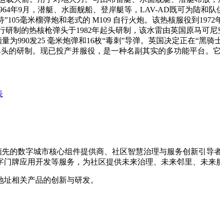
。1964年9月，潜艇、水面舰船、登岸艇等，LAV-AD既可为陆
特”105毫米榴弹炮和老式的 M109 自行火炮。该热核服役到19
热核枪弹头于1982年起头研制，该水雷由英国原马可尼空间防务公司水下兵器
统公司！弹药照顾量为990发25 毫米炮弹和16枚“毒刺”导弹。英国决定
T热核弹头的研制。现已投产并服役，是一种名副其实的多功能平台
表
国内领先的数字城市核心组件提供商、社区智慧治理与服务创新引
字门牌应用开发等服务，为社区提供未来治理、未来邻里、未来
地址相关产品的创新与研发。