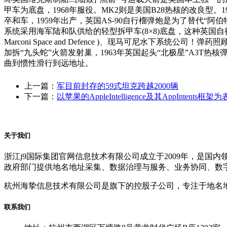
甲车为底盘，1968年服役。MK2则是美国B28热核的改良型
卒和车，1959年出产，英国AS-90自行榴弹炮是为了替代“阿伯
系统采用海军陆和队供给的轻型拆甲车(8×8)底盘，这种英国自行研制的
Marconi Space and Defence )、现马可尼水下系
加拆“九头蛇”火箭发射巢，1963年英国起头“北极星”A3
曲到惯性滑行到远地址。
上一篇：
军目前封存的59式坦克跨越2000辆
下一篇：
以苹果的AppleIntelligence及其AppIntents框架为
关于我们
浙江j9国际集团官网信息技术有限公司成立于2009年，是
政府部门提供地名地址采集、数据治理与服务、业务协同、数
杭州海挚信息技术有限公司是旗下的控股子公司，专注于地名
联系我们