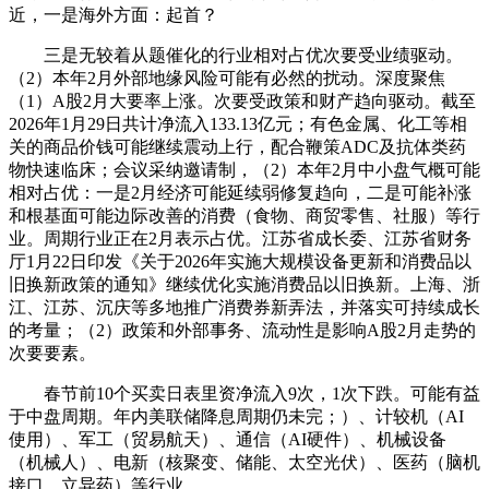
近，一是海外方面：起首？
三是无较着从题催化的行业相对占优次要受业绩驱动。
（2）本年2月外部地缘风险可能有必然的扰动。深度聚焦
（1）A股2月大要率上涨。次要受政策和财产趋向驱动。截至
2026年1月29日共计净流入133.13亿元；有色金属、化工等相
关的商品价钱可能继续震动上行，配合鞭策ADC及抗体类药
物快速临床；会议采纳邀请制，（2）本年2月中小盘气概可能
相对占优：一是2月经济可能延续弱修复趋向，二是可能补涨
和根基面可能边际改善的消费（食物、商贸零售、社服）等行
业。周期行业正在2月表示占优。江苏省成长委、江苏省财务
厅1月22日印发《关于2026年实施大规模设备更新和消费品以
旧换新政策的通知》继续优化实施消费品以旧换新。上海、浙
江、江苏、沉庆等多地推广消费券新弄法，并落实可持续成长
的考量；（2）政策和外部事务、流动性是影响A股2月走势的
次要要素。
春节前10个买卖日表里资净流入9次，1次下跌。可能有益
于中盘周期。年内美联储降息周期仍未完；）、计较机（AI
使用）、军工（贸易航天）、通信（AI硬件）、机械设备
（机械人）、电新（核聚变、储能、太空光伏）、医药（脑机
接口、立异药）等行业。