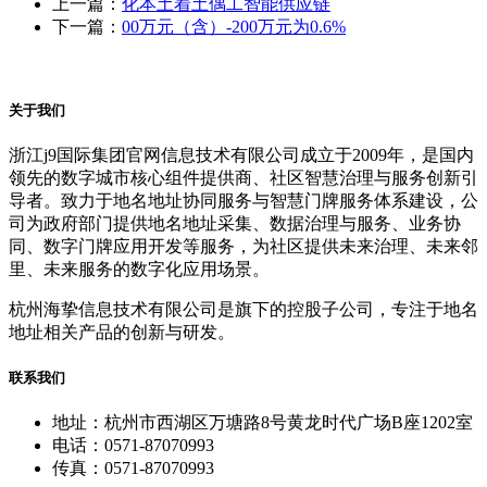
上一篇：
化本土着土偶工智能供应链
下一篇：
00万元（含）-200万元为0.6%
关于我们
浙江j9国际集团官网信息技术有限公司成立于2009年，是国内
领先的数字城市核心组件提供商、社区智慧治理与服务创新引
导者。致力于地名地址协同服务与智慧门牌服务体系建设，公
司为政府部门提供地名地址采集、数据治理与服务、业务协
同、数字门牌应用开发等服务，为社区提供未来治理、未来邻
里、未来服务的数字化应用场景。
杭州海挚信息技术有限公司是旗下的控股子公司，专注于地名
地址相关产品的创新与研发。
联系我们
地址：杭州市西湖区万塘路8号黄龙时代广场B座1202室
电话：0571-87070993
传真：0571-87070993