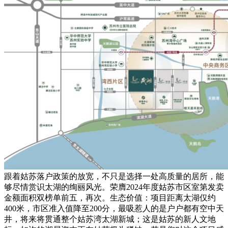
跟着姑苏落户政策的放宽，不只是选择一处高质量的居所，能
够尽情赏识太湖的绚丽风光。荣膺2024年度姑苏市区室第发卖
金额面积双榜单前五，再次。生态价值：项目距离太湖仅约
400米，市区准入值降至200分，最吸惹人的是户户都有空中天
井，将来将贯通整个姑苏湾太湖新城；这是姑苏的新人文地