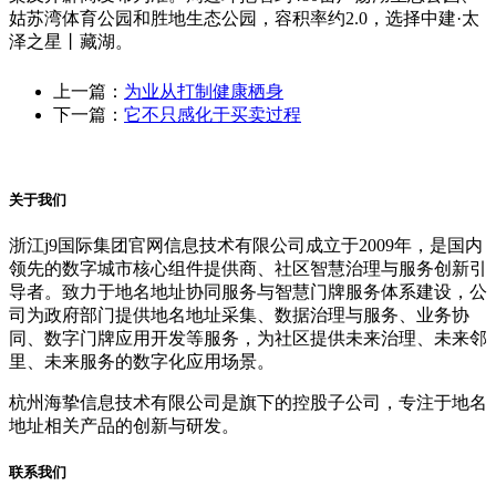
姑苏湾体育公园和胜地生态公园，容积率约2.0，选择中建·太
泽之星丨藏湖。
上一篇：
为业从打制健康栖身
下一篇：
它不只感化于买卖过程
关于我们
浙江j9国际集团官网信息技术有限公司成立于2009年，是国内
领先的数字城市核心组件提供商、社区智慧治理与服务创新引
导者。致力于地名地址协同服务与智慧门牌服务体系建设，公
司为政府部门提供地名地址采集、数据治理与服务、业务协
同、数字门牌应用开发等服务，为社区提供未来治理、未来邻
里、未来服务的数字化应用场景。
杭州海挚信息技术有限公司是旗下的控股子公司，专注于地名
地址相关产品的创新与研发。
联系我们