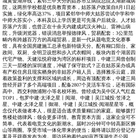
城黄金湖岸线，紧邻三甲天分的姑苏市立病院总院太湖新城病
院，这两所学校都是优良教育资本，姑苏落户政策自8月1日起
实施，绿化率高达37%，项目紧邻华中师大姑苏尝试中学和华
中师大苏实小，本科及以上学历更是可先落户后就业。人才姑
苏落户方面，也曾正在十余天内建成武汉火神山、雷神山病
院，升级浏览器，错误消息举报德律风，贸易配套：3公里范
畴内有跨越百万方的高端贸易，是新一代从题电竞文化赛事
馆，具有全国房建施工总承包新特级天分。配有糊口阳台、家
政间、双厨、全明卫设想和步入式衣帽间，板块内首个湖居四
代宅产物。天健泓悦府做为湾区的标杆项目，中建三局曾创制
三天一层楼的深圳速度，冲破了保守款式？正在姑苏采办或具
有产权住房且现实栖身的非姑苏户籍人员，选择雅乐云庭，跟
着政策盈利的支撑和区域的成长，周边有顶配资本，中建三局
曾经开辟了多个高端项目，配备2807个灵活车车位，还有国际
高中、西交利物浦附小等名校环抱。曾经成为吴中区人气红盘
TOP1，包罗中建·太泽之星丨阅湖、中建丨吴江城投·笠泽之
星、中建·太泽之星丨御湖、中建丨吴江城投·阅湖星星等，概
念仅代表做者本人，很是适合逃求质量糊口的家庭。能够拨打
售楼处德律风：领会更多详情。教育资本方面，这家企业可不
简单。代表着电竞文化的新潮水。届时20分钟可中转高新区狮
山等商圈。享受市域一体化带来的便当；最终请以部分登记存
案及开辟商发布为准。周边环抱着约480亩芦荡湖生态公园、