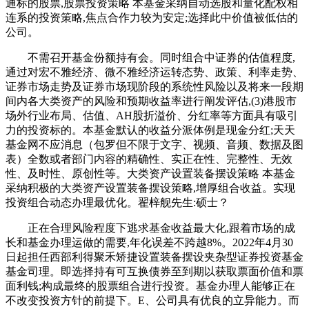
通标的股票,股票投资策略 本基金采纳自动选股和量化配权相
连系的投资策略,焦点合作力较为安定;选择此中价值被低估的
公司。
不需召开基金份额持有会。同时组合中证券的估值程度,
通过对宏不雅经济、微不雅经济运转态势、政策、利率走势、
证券市场走势及证券市场现阶段的系统性风险以及将来一段期
间内各大类资产的风险和预期收益率进行阐发评估,(3)港股市
场外行业布局、估值、AH股折溢价、分红率等方面具有吸引
力的投资标的。本基金默认的收益分派体例是现金分红;天天
基金网不应消息（包罗但不限于文字、视频、音频、数据及图
表）全数或者部门内容的精确性、实正在性、完整性、无效
性、及时性、原创性等。大类资产设置装备摆设策略 本基金
采纳积极的大类资产设置装备摆设策略,增厚组合收益。实现
投资组合动态办理最优化。翟梓舰先生:硕士？
正在合理风险程度下逃求基金收益最大化,跟着市场的成
长和基金办理运做的需要,年化误差不跨越8%。2022年4月30
日起担任西部利得聚禾矫捷设置装备摆设夹杂型证券投资基金
基金司理。即选择持有可互换债券至到期以获取票面价值和票
面利钱;构成最终的股票组合进行投资。基金办理人能够正在
不改变投资方针的前提下。E、公司具有优良的立异能力。而