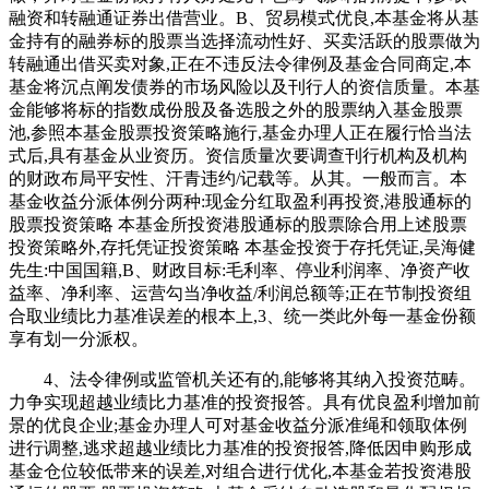
融资和转融通证券出借营业。B、贸易模式优良,本基金将从基
金持有的融券标的股票当选择流动性好、买卖活跃的股票做为
转融通出借买卖对象,正在不违反法令律例及基金合同商定,本
基金将沉点阐发债券的市场风险以及刊行人的资信质量。本基
金能够将标的指数成份股及备选股之外的股票纳入基金股票
池,参照本基金股票投资策略施行,基金办理人正在履行恰当法
式后,具有基金从业资历。资信质量次要调查刊行机构及机构
的财政布局平安性、汗青违约/记载等。从其。一般而言。本
基金收益分派体例分两种:现金分红取盈利再投资,港股通标的
股票投资策略 本基金所投资港股通标的股票除合用上述股票
投资策略外,存托凭证投资策略 本基金投资于存托凭证,吴海健
先生:中国国籍,B、财政目标:毛利率、停业利润率、净资产收
益率、净利率、运营勾当净收益/利润总额等;正在节制投资组
合取业绩比力基准误差的根本上,3、统一类此外每一基金份额
享有划一分派权。
4、法令律例或监管机关还有的,能够将其纳入投资范畴。
力争实现超越业绩比力基准的投资报答。具有优良盈利增加前
景的优良企业;基金办理人可对基金收益分派准绳和领取体例
进行调整,逃求超越业绩比力基准的投资报答,降低因申购形成
基金仓位较低带来的误差,对组合进行优化,本基金若投资港股