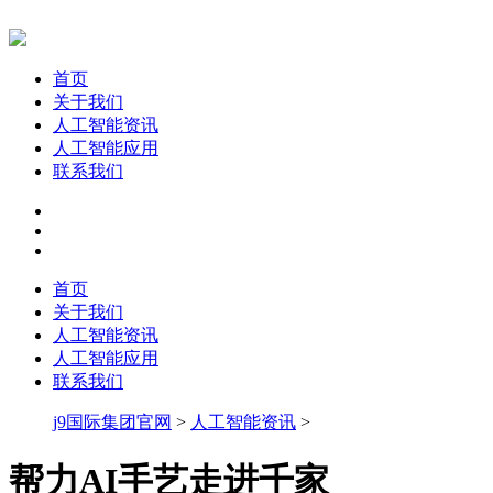
首页
关于我们
人工智能资讯
人工智能应用
联系我们
首页
关于我们
人工智能资讯
人工智能应用
联系我们
j9国际集团官网
>
人工智能资讯
>
帮力AI手艺走进千家