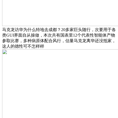
马克龙访华为什么特地去成都？20多家巨头随行，次要用于各
类GUI界面自从操做，本次共有国表里12个代表性智能体产物
参取比赛，多种病原体配合风行，估量马克龙离华还没抵家，
这人的德性可不怎样样