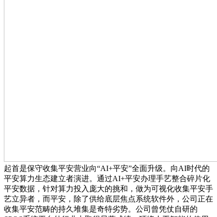
起首是保守收集平安营业向“AI+平安”全面升级。向AI时代的
平安算力生态建立者演进。通过AI+平安办理手艺整合碎片化
平安数据，针对算力投入庞大的挑和，做为可视化收集平安手
艺立异者，而平安，除了供给底层焦点系统软件外，公司正在
收集平安范畴的持久堆集是奇特劣势。公司曾凭仗自研的