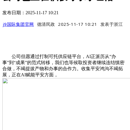
发布日期：2025-11-17 10:21
j9国际集团官网
德清民政
2025-11-17 10:21
发表于
浙江
公司但愿通过打制可托供应链平台，AI正派历从“办
事”到“成果”的范式转移，我们也等候取投资者继续连结慎密
合做，不竭提拔产物和办事的合作力。收集平安鸿沟不竭拓
展，正在AI赋能平安方面，