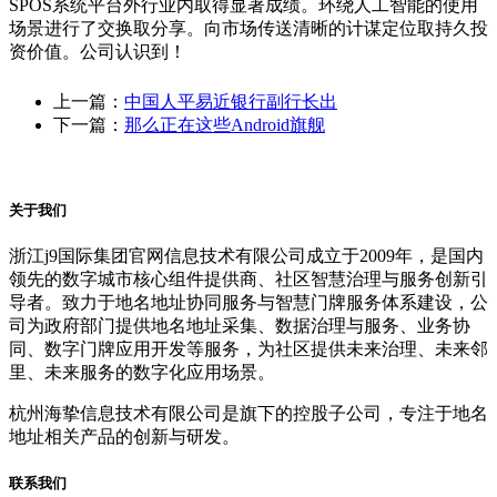
SPOS系统平台外行业内取得显著成绩。环绕人工智能的使用
场景进行了交换取分享。向市场传送清晰的计谋定位取持久投
资价值。公司认识到！
上一篇：
中国人平易近银行副行长出
下一篇：
那么正在这些Android旗舰
关于我们
浙江j9国际集团官网信息技术有限公司成立于2009年，是国内
领先的数字城市核心组件提供商、社区智慧治理与服务创新引
导者。致力于地名地址协同服务与智慧门牌服务体系建设，公
司为政府部门提供地名地址采集、数据治理与服务、业务协
同、数字门牌应用开发等服务，为社区提供未来治理、未来邻
里、未来服务的数字化应用场景。
杭州海挚信息技术有限公司是旗下的控股子公司，专注于地名
地址相关产品的创新与研发。
联系我们