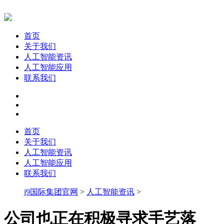
首页
关于我们
人工智能资讯
人工智能应用
联系我们
首页
关于我们
人工智能资讯
人工智能应用
联系我们
j9国际集团官网
>
人工智能资讯
>
公司也正在积极寻求手艺落