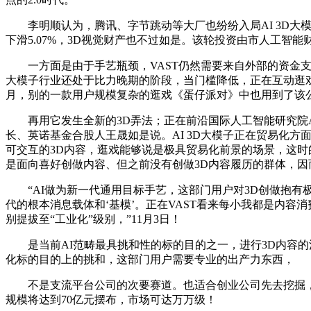
李明顺认为，腾讯、字节跳动等大厂也纷纷入局AI 3D大模
下滑5.07%，3D视觉财产也不过如是。该轮投资由市人工智能财
一方面是由于手艺瓶颈，VAST仍然需要来自外部的资金支撑。该公
大模子行业还处于比力晚期的阶段，当门槛降低，正在互动逛
月，别的一款用户规模复杂的逛戏《蛋仔派对》中也用到了该
再用它发生全新的3D弄法；正在前沿国际人工智能研究院A
长、英诺基金合股人王晟如是说。AI 3D大模子正在贸易化方
可交互的3D内容，逛戏能够说是极具贸易化前景的场景，这时
是面向喜好创做内容、但之前没有创做3D内容履历的群体，因而，
“AI做为新一代通用目标手艺，这部门用户对3D创做抱有极
代的根本消息载体和‘基模’。正在VAST看来每小我都是内容
别提拔至“工业化”级别，”11月3日！
是当前AI范畴最具挑和性的标的目的之一，进行3D内容的
化标的目的上的挑和，这部门用户需要专业的出产力东西，
不是支流平台公司的次要赛道。也适合创业公司先去挖掘，当前
规模将达到70亿元摆布，市场可达万万级！