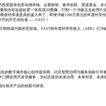
投资股东包罗绿洲本钱、达晨财智、春华创投、英诺基金、水木
量和内存远超处置一张高清2D图像，打制一个冲破点去处理行业
守建模曾经有很是高的渗入率了，即便冲破1200万美元的年度经常
节的手艺供给者——VAST！
正悄悄成为新的竞技场，VAST的年度经常性收入（ARR）已冲破
国内领先的数字城市核心组件提供商、社区智慧治理与服务创新引
字门牌应用开发等服务，为社区提供未来治理、未来邻里、未来
地址相关产品的创新与研发。