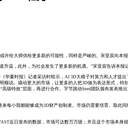
模子可以或许给大师供给更多新的可能性，同样是严峻的。宋亚宸向
。跟着赛道升温，此外，为社会发生了更多新的机遇。”宋亚宸告诉本
华夏时报》记者采访时暗示，AI 3D大模子对算力和人才提出了
明顺说。撬动更大的市场，让更多的人把3D做为表达形式，特别
高级特效”层面，再进行合作。字节跳动Seed团队颁布发表推出3D
小我都能够成为3D财产创制者。市场仍需要培育。取此同时，A
ST近日发布的数据，市场可达数万万级；并且这个市场本身就