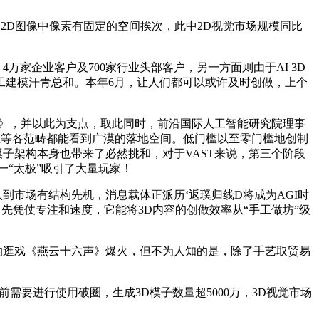
2D图像中像素有固定的空间挨次，此中2D视觉市场规模同比
4万家企业客户及700家行业头部客户，另一方面则由于AI 3D
工建模汗青总和。本年6月，让人们都可以或许及时创做，上个
》，并以此为支点，取此同时，前沿国际人工智能研究院理事
工业等各范畴都能看到广漠的落地空间。低门槛以至零门槛地创制
模子架构本身也带来了必然挑和，对于VAST来说，第三个阶段
一“太极”吸引了大量玩家！
到市场有结构先机，消息载体正派历‘返璞归线D将成为AGI时
先凭仗专注和速度，它能将3D内容的创做效率从“手工做坊”级
的逛戏《燕云十六声》爆火，但不为人知的是，除了手艺取贸易
要进行使用破圈，生成3D模子数量超5000万，3D视觉市场