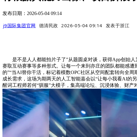
发布日期：2026-05-04 09:14
j9国际集团官网
德清民政
2026-05-04 09:14
发表于
浙江
是不是人人都能拍片子了”从题圆桌对谈，获得App创始人罗振
赛取互动赛事等多种形式。让每一个来到亦庄的团队都能感遭到，
的”“当AI替你干活，标记着模数OPC社区从空间配套转向
成长需求，这场为期两天的人工智能嘉会以“让每小我看AI的另一面
醒词工程师若何“驯服”大模子，集高端论坛、沉浸体验、财产