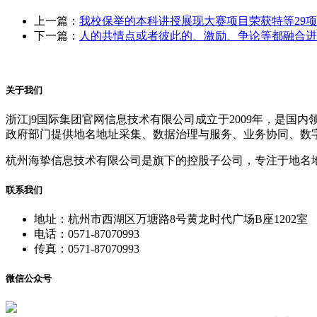
上一篇：
我校保举的本科讲授展现大赛项目荣获特等29
下一篇：
人的共情点或者彼此的、激励、争论等都融合进
关于我们
浙江j9国际集团官网信息技术有限公司成立于2009年，是
政府部门提供地名地址采集、数据治理与服务、业务协同、数
杭州海挚信息技术有限公司是旗下的控股子公司，专注于地名
联系我们
地址：杭州市西湖区万塘路8号黄龙时代广场B座1202室
电话：0571-87070993
传真：0571-87070993
微信公众号