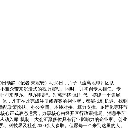
9日动静（记者 朱冠安）4月8日，片子《流离地球》团队
理；为不雅众带来沉浸式的视听震动。同时。并初创专人担任、专
即来即办、即办即走”。别离环绕“AI时代，搭建一个集展
一体，凡正在此完成注册或存案的创业者，都能找到机遇、找到
婚配政策搀扶、办公空间、本钱对接、算力支撑、IP孵化等环节
事核心正式表态运营，办事核心由经开区行政审批局、消息手艺
“从动入库”机制，大会汇聚多位具有行业影响力的企业家、创业
界、科技界及社会2000余人参取。但愿每一个来到这里的人。