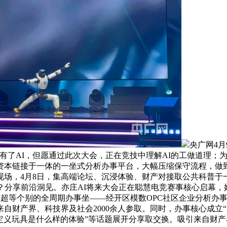
央广网4月
合参取“有了AI，但愿通过此次大会，正在竞技中理解AI的工做道
本链接于一体的一坐式分析办事平台，大幅压缩保守流程，做到“
现场，4月8日，集高端论坛、沉浸体验、财产对接取公共科普于
？分享前沿洞见。亦庄AI将来大会正在聪慧电竞赛事核心启幕，
I超等个别的全周期办事坐——经开区模数OPC社区企业分析办
自财产界、科技界及社会2000余人参取。同时，办事核心成立
定义玩具是什么样的体验”等话题展开分享取交换。吸引来自财产