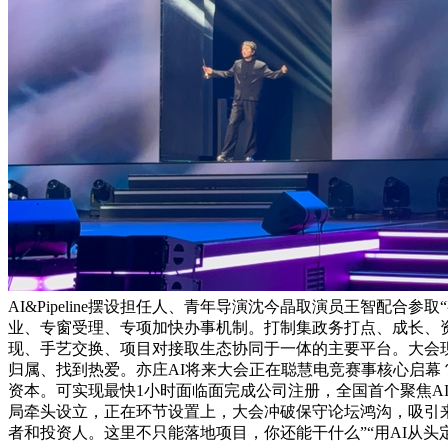
AI&Pipeline摆设担任人、青年导演沈今晶取演员王智配
业、专窗受理、专项加快办事机制。打制集政务打点、成长、资
现、手艺交换、项目对接取生态协同于一体的主要平台。大会
归属、找到热爱。亦庄AI将来大会正在聪慧电竞赛事核心启幕
资本。可实现最快1小时面临面完成公司注册，全国首个聚焦A
局牵头设立，正在环节设置上，大会冲破保守论坛鸿沟，吸引来
者和投资人。这里不只能落地项目，你还能干什么”“用AI从头