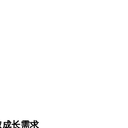
取成长需求