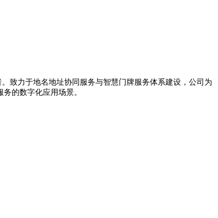
导者。致力于地名地址协同服务与智慧门牌服务体系建设，公司为
服务的数字化应用场景。