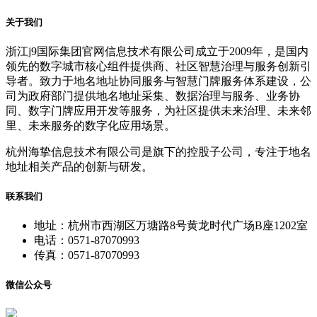
关于我们
浙江j9国际集团官网信息技术有限公司成立于2009年，是国内
领先的数字城市核心组件提供商、社区智慧治理与服务创新引
导者。致力于地名地址协同服务与智慧门牌服务体系建设，公
司为政府部门提供地名地址采集、数据治理与服务、业务协
同、数字门牌应用开发等服务，为社区提供未来治理、未来邻
里、未来服务的数字化应用场景。
杭州海挚信息技术有限公司是旗下的控股子公司，专注于地名
地址相关产品的创新与研发。
联系我们
地址：杭州市西湖区万塘路8号黄龙时代广场B座1202室
电话：0571-87070993
传真：0571-87070993
微信公众号