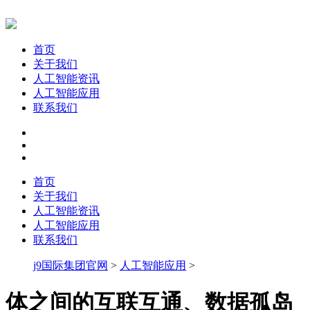
首页
关于我们
人工智能资讯
人工智能应用
联系我们
首页
关于我们
人工智能资讯
人工智能应用
联系我们
j9国际集团官网
>
人工智能应用
>
体之间的互联互通、数据孤岛