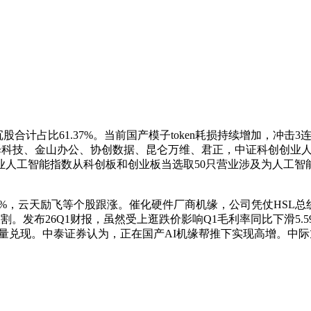
比61.37%。当前国产模子token耗损持续增加，冲击3连涨。
科技、金山办公、协创数据、昆仑万维、君正，中证科创创业人工智能指
证科创创业人工智能指数从科创板和创业板当选取50只营业涉及为人
53%，云天励飞等个股跟涨。催化硬件厂商机缘，公司凭仗HSL总线+
。发布26Q1财报，虽然受上逛跌价影响Q1毛利率同比下滑5.59
量兑现。中泰证券认为，正在国产AI机缘帮推下实现高增。中际旭