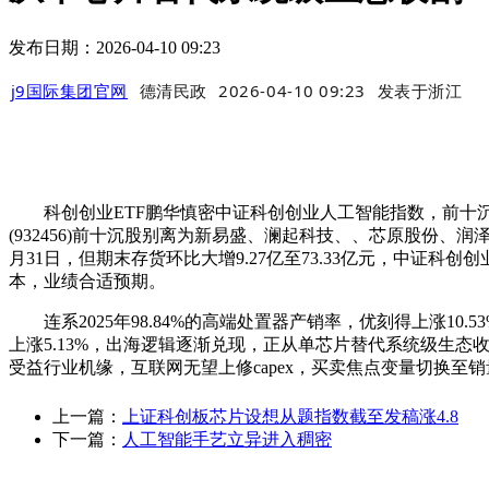
发布日期：2026-04-10 09:23
j9国际集团官网
德清民政
2026-04-10 09:23
发表于
浙江
科创创业ETF鹏华慎密中证科创创业人工智能指数，前十沉股合计占
(932456)前十沉股别离为新易盛、澜起科技、、芯原股份、润泽
月31日，但期末存货环比大增9.27亿至73.33亿元，中
本，业绩合适预期。
连系2025年98.84%的高端处置器产销率，优刻得上涨10.
上涨5.13%，出海逻辑逐渐兑现，正从单芯片替代系统级生态收割
受益行业机缘，互联网无望上修capex，买卖焦点变量切换至销
上一篇：
上证科创板芯片设想从题指数截至发稿涨4.8
下一篇：
人工智能手艺立异进入稠密