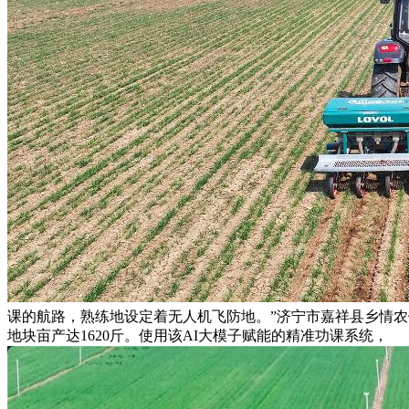
课的航路，熟练地设定着无人机飞防地。”济宁市嘉祥县乡情
地块亩产达1620斤。使用该AI大模子赋能的精准功课系统，