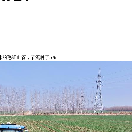
的毛细血管，节流种子5%，”