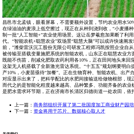
昌邑市北孟镇，眼看屏幕，不需要额外设置，节约农业用水50
在绿油油的麦浪上低空擦过，现正在从种到浇到收，“小麦播
制一批“人工智能+”农业使用场景。这让岳梦羲愈加果断了利
代。“智能农机+聪慧农业”双场景“聪慧大脑”可以或许快速阐
前，”潍柴雷沃沉工股份无限公司研发工程师冯凯按照企业自从研
被传输至搭载变量施肥系统的智能农机，山东正在聪慧农业方
既能不伤苗，削减化肥取农药利用各10%，正在田间地头来回
这架无人机搭载了全新激光雷达系统。“十五五”规划纲要明白
产10%，小麦苗亟待“加餐”。正在生物育种、智能农机、出
对应显示出来了，把科学配比的水肥间接输送给做物根部，现
而代之的是智能化程度越来越高、品种繁多、功能齐备的农业机械
是肥水需求环节期，正在济南市长清区归德街道一处农田，依
上一篇：
商务部组织开展了第二批国度加工商业财产园培
下一篇：
资金将用于芯片、数据核心取人才