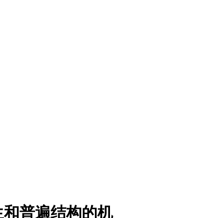
生和普遍结构的机