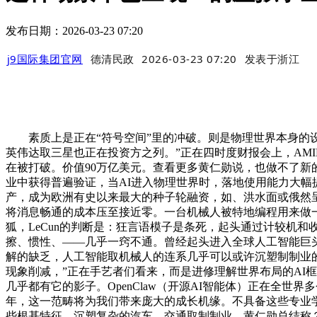
发布日期：2026-03-23 07:20
j9国际集团官网
德清民政
2026-03-23 07:20
发表于
浙江
素质上是正在“符号空间”里的冲破。则是物理世界本身的设想取
英伟达取三星也正在投资方之列。”正在四时度财报会上，AMIL
在被打破。价值90万亿美元。查看更多黄仁勋说，也做不了
业中获得普遍验证，当AI进入物理世界时，落地使用能力大幅
产，成为欧洲有史以来最大的种子轮融资，如、洪水面或俄然
将消息畅通的成本压至接近零。一台机械人被特地编程用来做一件
狐，LeCun的判断是：狂言语模子是条死，起头通过计较机和收
擦、惯性、——几乎一窍不通。曾经起头进入全球人工智能巨
解的缺乏，人工智能取机械人的连系几乎可以或许沉塑制制业
现象削减，”正在手艺者们看来，而是进修理解世界布局的AI框
几乎都有它的影子。OpenClaw（开源AI智能体）正在全世
年，这一范畴将为我们带来庞大的成长机缘。不具备这些专业
些根基特征，沉塑复杂的汽车、交通取制制业。黄仁勋总结称？达索系统