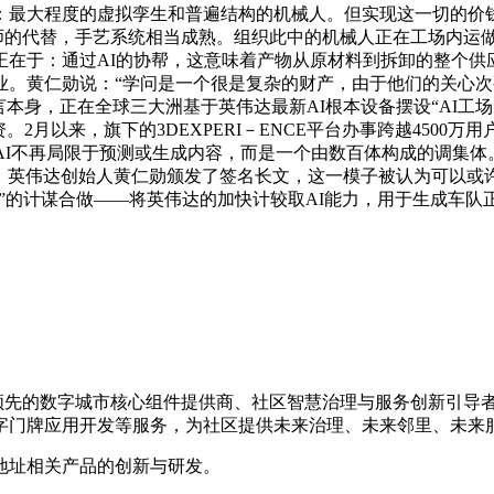
：最大程度的虚拟孪生和普遍结构的机械人。但实现这一切的价
师和工程师的代替，手艺系统相当成熟。组织此中的机械人正在工场内
正在于：通过AI的协帮，这意味着产物从原材料到拆卸的整个供
业。黄仁勋说：“学问是一个很是复杂的财产，由于他们的关心
预言本身，正在全球三大洲基于英伟达最新AI根本设备摆设“AI工场
2月以来，旗下的3DEXPERI－ENCE平台办事跨越4500
AI不再局限于预测或生成内容，而是一个由数百体构成的调集
架。英伟达创始人黄仁勋颁发了签名长文，这一模子被认为可以
来规模最大”的计谋合做——将英伟达的加快计较取AI能力，用于生成
国内领先的数字城市核心组件提供商、社区智慧治理与服务创新引
字门牌应用开发等服务，为社区提供未来治理、未来邻里、未来
地址相关产品的创新与研发。