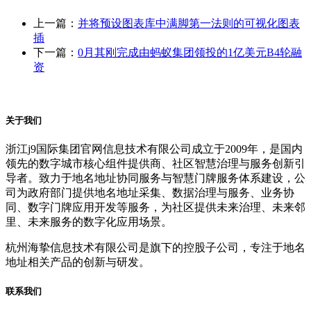
上一篇：
并将预设图表库中满脚第一法则的可视化图表
插
下一篇：
0月其刚完成由蚂蚁集团领投的1亿美元B4轮融
资
关于我们
浙江j9国际集团官网信息技术有限公司成立于2009年，是国内
领先的数字城市核心组件提供商、社区智慧治理与服务创新引
导者。致力于地名地址协同服务与智慧门牌服务体系建设，公
司为政府部门提供地名地址采集、数据治理与服务、业务协
同、数字门牌应用开发等服务，为社区提供未来治理、未来邻
里、未来服务的数字化应用场景。
杭州海挚信息技术有限公司是旗下的控股子公司，专注于地名
地址相关产品的创新与研发。
联系我们