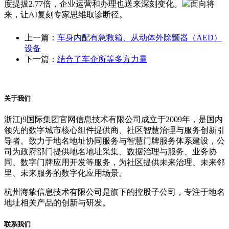
度提拔2.77倍，企业运营和办理也送来深刻变化。
面向将
来，让AI复刻专家思维取诊断径。
上一篇：
车身内配有急救箱、从动体外除颤器（AED）
设备
下一篇：
结合了车企所等多方力量
关于我们
浙江j9国际集团官网信息技术有限公司成立于2009年，是国内
领先的数字城市核心组件提供商、社区智慧治理与服务创新引
导者。致力于地名地址协同服务与智慧门牌服务体系建设，公
司为政府部门提供地名地址采集、数据治理与服务、业务协
同、数字门牌应用开发等服务，为社区提供未来治理、未来邻
里、未来服务的数字化应用场景。
杭州海挚信息技术有限公司是旗下的控股子公司，专注于地名
地址相关产品的创新与研发。
联系我们