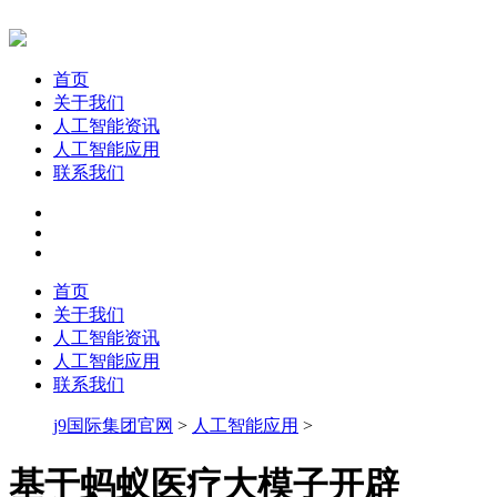
首页
关于我们
人工智能资讯
人工智能应用
联系我们
首页
关于我们
人工智能资讯
人工智能应用
联系我们
j9国际集团官网
>
人工智能应用
>
基于蚂蚁医疗大模子开辟