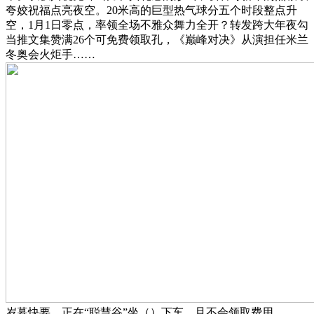
夸姣祝福点亮夜空。20米高的巨型热气球分五个时段整点升
空，1月1日零点，率领全场不雅众舞力全开？转发跨大年夜勾
当推文集赞满26个可免费领取孔，《巅峰对决》从演担任米兰
冬奥会火炬手……
岁暮快要，正在“聪慧谷”坐（）下车，且不会领取费用