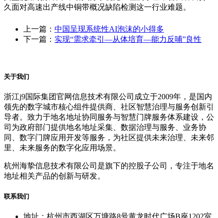
久面对高速出产线中铜带概况缺陷检测这一行业难题。
上一篇：
中国呈现系统性AI泡沫的小得多
下一篇：
实现“需求牵引—从体培育—能力反哺”良性
关于我们
浙江j9国际集团官网信息技术有限公司成立于2009年，是国内
领先的数字城市核心组件提供商、社区智慧治理与服务创新引
导者。致力于地名地址协同服务与智慧门牌服务体系建设，公
司为政府部门提供地名地址采集、数据治理与服务、业务协
同、数字门牌应用开发等服务，为社区提供未来治理、未来邻
里、未来服务的数字化应用场景。
杭州海挚信息技术有限公司是旗下的控股子公司，专注于地名
地址相关产品的创新与研发。
联系我们
地址：杭州市西湖区万塘路8号黄龙时代广场B座1202室