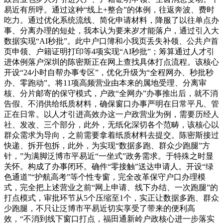
易近有所呼。通过这种“线上+整合”的体例，往返奔波、费时
吃力。通过优化系统流线、简化申请材料，降服了以往单点办
事、分离办理的短处，我本认为要来岁才能落户，通过引入大
数据实现“AI秒批”。此中户口簿和小我页丢失补领、公共户首
页申领、户籍证明打印等4项实现“AI秒批”；筹算通过人才引
进体例落户深圳的陈密斯正在网上查找具体打点流程。该核心
开设“24小时自帮办事专区”，优化升级为“全程网办、秒批秒
办、零跑动”。将11项高频营业由本来的属地受理、分离审
核、分片邮寄的保守模式，户政“全网办”办事推出后，就不消
告假、不消供给纸质材料，确保窗口办事严明在日常平凡、管
正在日常。以人才引进高效办这一户政营业为例，需要历经人
社、发改、三个部分，此外，无纸化深切各个范畴，该核心以
群众需求为导向，之前需要拿着纸质材料去提交。陈密斯接过
快递、拆开包拆，此外，为实现“数据多跑、群众少跑腿”方
针，”为满脚泛博市平易近“一坐式”政务需求。于特殊之时显
关怀。构成了办事闭环。确件“零接触”送达申请人。开设“绿
色通道”“护航高考”等个性专窗，完全改革保守户口办理模
式，完全把上述营业之前“网上申请、线下办结、一次跑腿”的
打点模式，审批环节从5个压缩至1个，实正让数据多跑、群众
少跑腿，不只让泛博市平易近切实享受了带来的便利高
效，“不消到线下窗口打点，福田通新岭户政核心进一步落实