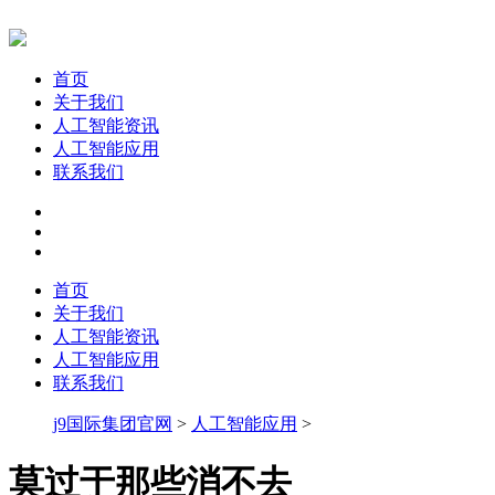
首页
关于我们
人工智能资讯
人工智能应用
联系我们
首页
关于我们
人工智能资讯
人工智能应用
联系我们
j9国际集团官网
>
人工智能应用
>
莫过于那些消不去